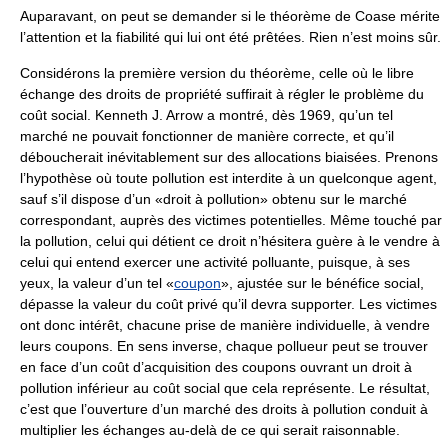
Auparavant, on peut se demander si le théorème de Coase mérite
l’attention et la fiabilité qui lui ont été prêtées. Rien n’est moins sûr.
Considérons la première version du théorème, celle où le libre
échange des droits de propriété suffirait à régler le problème du
coût social. Kenneth J. Arrow a montré, dès 1969, qu’un tel
marché ne pouvait fonctionner de manière correcte, et qu’il
déboucherait inévitablement sur des allocations biaisées. Prenons
l’hypothèse où toute pollution est interdite à un quelconque agent,
sauf s’il dispose d’un «droit à pollution» obtenu sur le marché
correspondant, auprès des victimes potentielles. Même touché par
la pollution, celui qui détient ce droit n’hésitera guère à le vendre à
celui qui entend exercer une activité polluante, puisque, à ses
yeux, la valeur d’un tel «
coupon
», ajustée sur le bénéfice social,
dépasse la valeur du coût privé qu’il devra supporter. Les victimes
ont donc intérêt, chacune prise de manière individuelle, à vendre
leurs coupons. En sens inverse, chaque pollueur peut se trouver
en face d’un coût d’acquisition des coupons ouvrant un droit à
pollution inférieur au coût social que cela représente. Le résultat,
c’est que l’ouverture d’un marché des droits à pollution conduit à
multiplier les échanges au-delà de ce qui serait raisonnable.